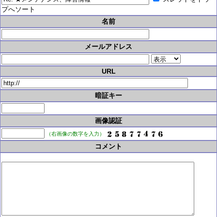
プへソート
名前
メールアドレス
URL
暗証キー
画像認証
（右画像の数字を入力）
コメント