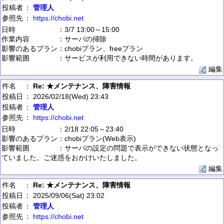
投稿者
：
管理人
参照先
：
https://chobi.net
日時 ：3/7 13:00～15:00
作業内容 ：サーバの掃除
影響のあるプラン：chobiプラン、freeプラン
影響範囲 ：サービスが利用できない時間があります。
編集
件名
：
Re: ★メンテナンス、障害情報
投稿日
： 2026/02/18(Wed) 23:43
投稿者
：
管理人
参照先
：
https://chobi.net
日時 ：2/18 22:05～23:40
影響のあるプラン：chobiプラン(Web表示)
影響範囲 ：サーバの設定の問題で表示ができない状態となっ
ていました。ご迷惑をおかけいたしました。
編集
件名
：
Re: ★メンテナンス、障害情報
投稿日
： 2025/09/06(Sat) 23:02
投稿者
：
管理人
参照先
：
https://chobi.net